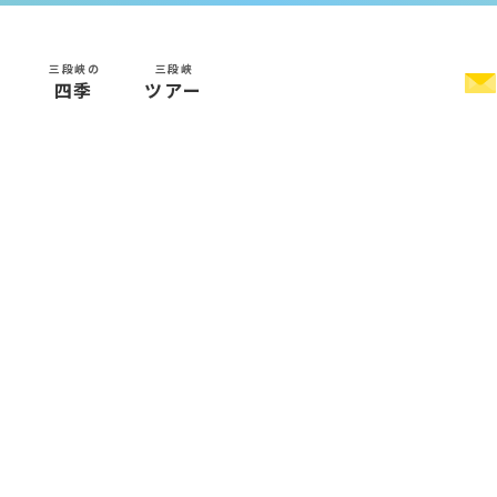
三段峡の
三段峡
く
四季
ツアー