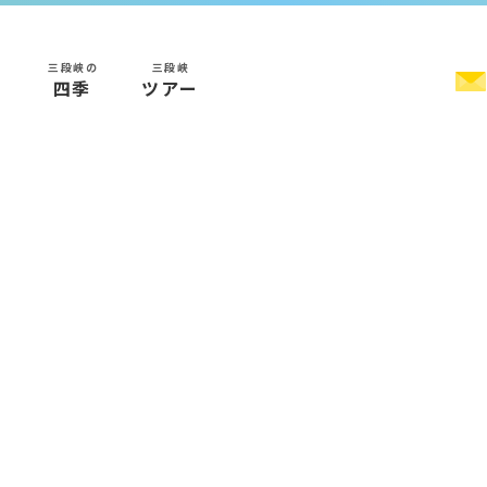
三段峡の
三段峡
く
四季
ツアー