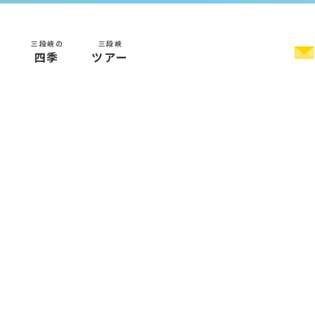
三段峡の
三段峡
く
四季
ツアー