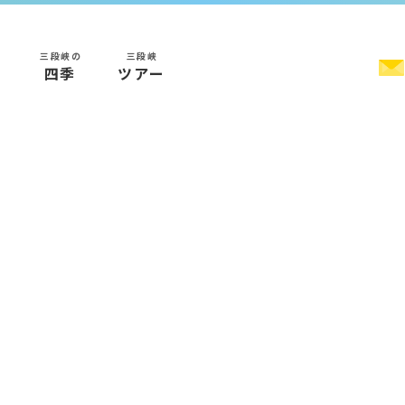
三段峡の
三段峡
く
四季
ツアー