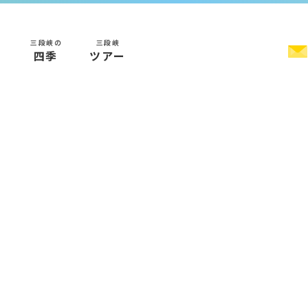
三段峡の
三段峡
く
四季
ツアー