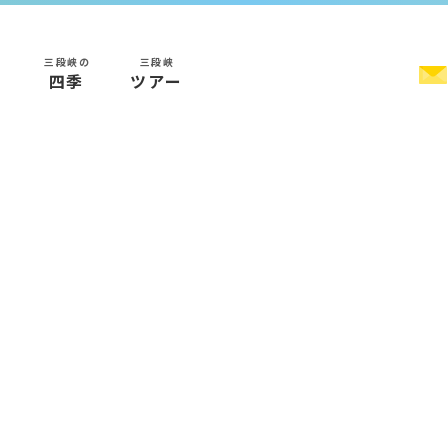
三段峡の
三段峡
く
四季
ツアー