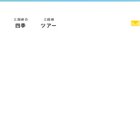
三段峡の
三段峡
く
四季
ツアー