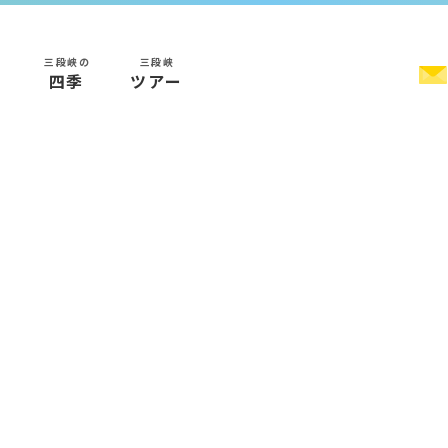
三段峡の
三段峡
く
四季
ツアー