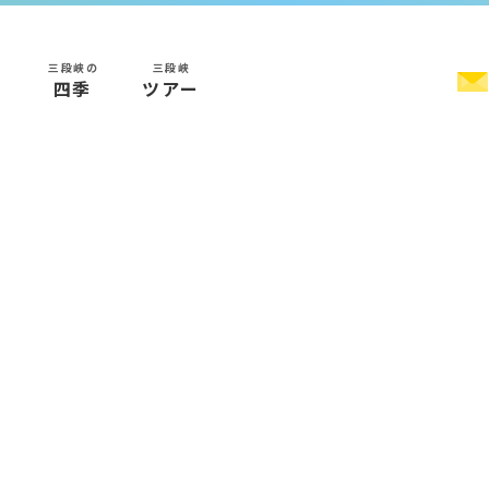
三段峡の
三段峡
く
四季
ツアー